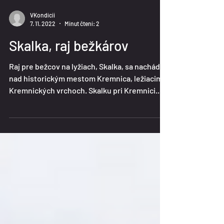
VKondícii
7. 11. 2022
Minut čtení: 2
Skalka, raj bežkárov
Raj pre bežcov na lyžiach, Skalka, sa nachádza
nad historickým mestom Kremnica, ležiacim v
Kremnických vrchoch. Skalku pri Kremnici...