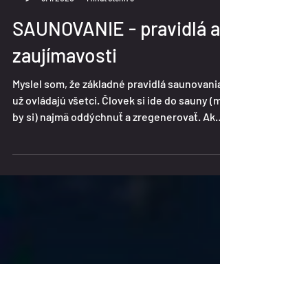
Michal Polačko
8. 1. 2020
Minut čtení: 3
SAUNOVANIE - pravidlá a
zaujímavosti
Myslel som, že základné pravidlá saunovania
už ovládajú všetci. Človek si ide do sauny (mal
by si) najmä oddýchnuť a zregenerovať. Ak
vám...